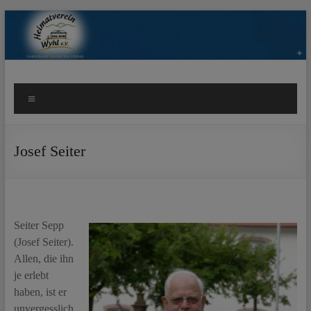
Zum
Inhalt
springen
Heimatverein Wyhl e.V.
Herzlich Willkommen beim Heimatverein Wyhl e.V.
Menü
Josef Seiter
Seiter Sepp
(Josef Seiter).
Allen, die ihn
je erlebt
haben, ist er
unvergesslich.