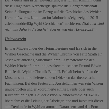
Der Widerstand in der Bevölkerung war für ihn schlimm, denn
diese Frage nach Kernenergie spaltete die Dorfgemeinschaft.
Seine Stellungnahme im Bezug auf die Geschichte des Wyhler
Kernkraftwerks, kann man im Jahrbuch „s`eige zeige`“ 2015
„siebenunddreißig Wyhl Geschichten“ nachlesen. Zitat „
wir sind
nicht mit Juhu in die Sache“
aber es war ein
„Lernprozeß“
.
Heimatverein
Er war Mitbegründer des Heimatvereines und las sich in die
Wyhler Geschichte und die Wyhler Chronik von Fritz Späth ein.
Josef war jahrelang Museumsführer. Er veröffentlichte den
Wyhler Kirchenführer und gestaltete mit seinem Freund Edwin
Röttele die Wyhler Chronik Band II. Er half beim Aufbau des
Museums mit und lieferte zu den Objekten das theoretische
Fachwissen. Bei den Festen und Ausstellungen war sein Wissen
unübertroffen und er koordinierte einige Events oder auch
Kirchenführungen. Bei der Aktion Kleindenkmale 2011-2017
übernahm er die Leitung der Arbeitsgruppe und fasste mit dieser
alle Denkmale in Wyhl zusammen. Daraus entstand das Foto