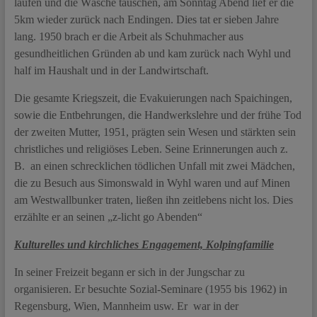
laufen und die Wäsche tauschen, am Sonntag Abend lief er die
5km wieder zurück nach Endingen. Dies tat er sieben Jahre
lang. 1950 brach er die Arbeit als Schuhmacher aus
gesundheitlichen Gründen ab und kam zurück nach Wyhl und
half im Haushalt und in der Landwirtschaft.
Die gesamte Kriegszeit, die Evakuierungen nach Spaichingen,
sowie die Entbehrungen, die Handwerkslehre und der frühe Tod
der zweiten Mutter, 1951, prägten sein Wesen und stärkten sein
christliches und religiöses Leben. Seine Erinnerungen auch z.
B. an einen schrecklichen tödlichen Unfall mit zwei Mädchen,
die zu Besuch aus Simonswald in Wyhl waren und auf Minen
am Westwallbunker traten, ließen ihn zeitlebens nicht los. Dies
erzählte er an seinen „z-licht go Abenden“
Kulturelles und kirchliches Engagement, Kolpingfamilie
In seiner Freizeit begann er sich in der Jungschar zu
organisieren. Er besuchte Sozial-Seminare (1955 bis 1962) in
Regensburg, Wien, Mannheim usw. Er war in der