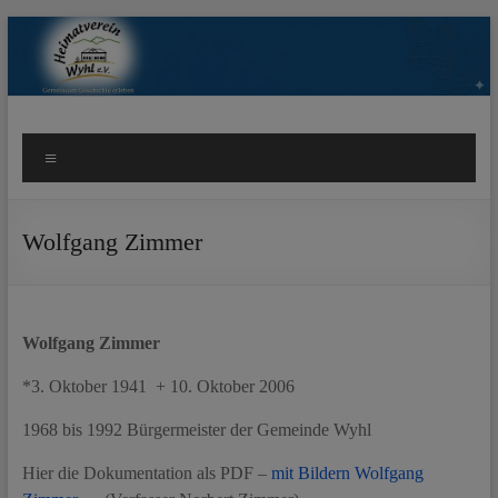
Zum
Inhalt
springen
Heimatverein Wyhl e.V.
Herzlich Willkommen beim Heimatverein Wyhl e.V.
Menü
Wolfgang Zimmer
Wolfgang Zimmer
*3. Oktober 1941 + 10. Oktober 2006
1968 bis 1992 Bürgermeister der Gemeinde Wyhl
Hier die Dokumentation als PDF –
mit Bildern Wolfgang