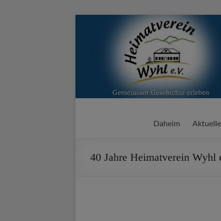
Zum
Inhalt
springen
Heimatverein Wyh
Herzlich Willkommen beim Heimatverein
Daheim
Aktuelle
40 Jahre Heimatverein Wyhl 