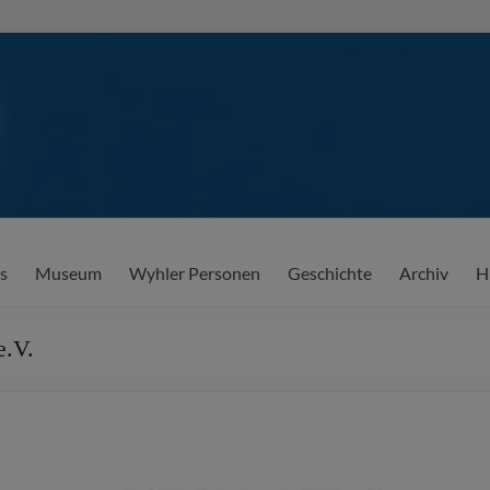
l e.V.
 Wyhl e.V.
s
Museum
Wyhler Personen
Geschichte
Archiv
H
e.V.